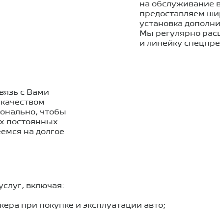
на обслуживание в
предоставляем ши
установка дополни
Мы регулярно расш
и линейку спецпр
вязь с Вами
 качеством
ионально, чтобы
х постоянных
емся на долгое
слуг, включая:
ера при покупке и эксплуатации авто;